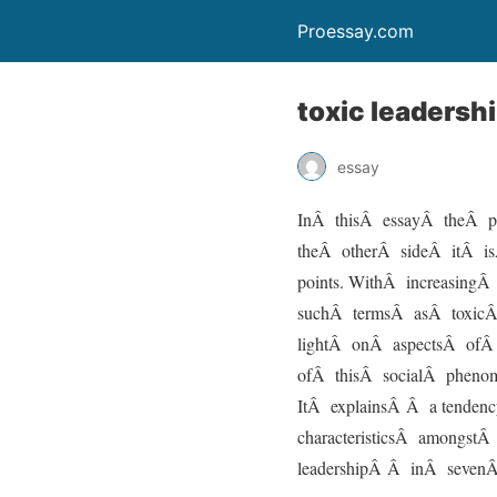
Proessay.com
toxic leadersh
essay
InÂ thisÂ essayÂ theÂ p
theÂ otherÂ sideÂ itÂ 
points. WithÂ increasing
suchÂ termsÂ asÂ toxicÂ
lightÂ onÂ aspectsÂ ofÂ
ofÂ thisÂ socialÂ pheno
ItÂ explainsÂ Â a tende
characteristicsÂ amongst
leadershipÂ Â inÂ sevenÂ