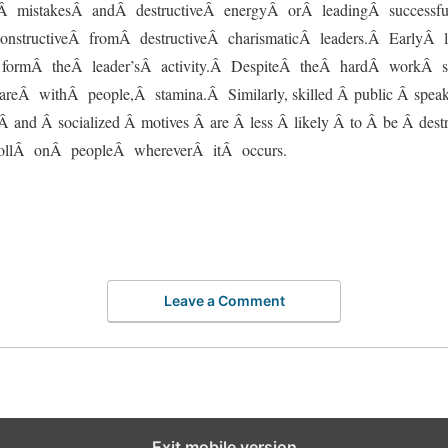
 mistakesÂ andÂ destructiveÂ energyÂ orÂ leadingÂ success
onstructiveÂ fromÂ destructiveÂ charismaticÂ leaders.Â EarlyÂ 
Â formÂ theÂ leader’sÂ activity.Â DespiteÂ theÂ hardÂ workÂ
eÂ withÂ people,Â stamina.Â Similarly, skilled Â public Â speak
 and Â socialized Â motives Â are Â less Â likely Â to Â be Â des
tollÂ onÂ peopleÂ whereverÂ itÂ occurs.
Leave a Comment
Exit mobile version