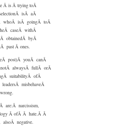
Â is Â trying toÂ
 selectionÂ isÂ aÂ
on,Â whoÂ isÂ goingÂ toÂ
 theÂ caseÂ withÂ
 beÂ obtainedÂ byÂ
Â past Â ones.
heÂ post)Â youÂ canÂ
Â notÂ alwaysÂ fullÂ orÂ
ngÂ suitabilityÂ ofÂ
nÂ leadersÂ misbehaveÂ
wrong.
 are:Â narcissism,
eology Â ofÂ Â hate.Â Â
 alsoÂ negative.