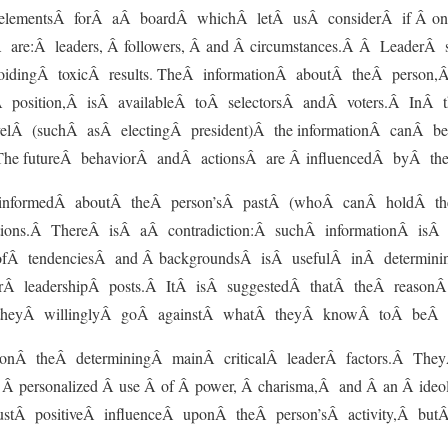
lementsÂ forÂ aÂ boardÂ whichÂ letÂ usÂ considerÂ if Â one 
 are:Â leaders, Â followers, Â and Â circumstances.Â Â LeaderÂ
oidingÂ toxicÂ results. TheÂ informationÂ aboutÂ theÂ pers
Â position,Â isÂ availableÂ toÂ selectorsÂ andÂ voters.Â InÂ
evelÂ (suchÂ asÂ electingÂ president)Â the informationÂ canÂ
The futureÂ behaviorÂ andÂ actionsÂ are Â influencedÂ byÂ the
nformedÂ aboutÂ theÂ person’sÂ pastÂ (whoÂ canÂ holdÂ t
ctions.Â ThereÂ isÂ aÂ contradiction:Â suchÂ informationÂ is
fÂ tendenciesÂ and Â backgroundsÂ isÂ usefulÂ inÂ determini
forÂ leadershipÂ posts.Â ItÂ isÂ suggestedÂ thatÂ theÂ reaso
 theyÂ willinglyÂ goÂ againstÂ whatÂ theyÂ knowÂ toÂ beÂ 
nÂ theÂ determiningÂ mainÂ criticalÂ leaderÂ factors.Â TheyÂ
s, Â personalized Â use Â of Â power, Â charisma,Â and Â an Â id
tÂ positiveÂ influenceÂ uponÂ theÂ person’sÂ activity,Â butÂ