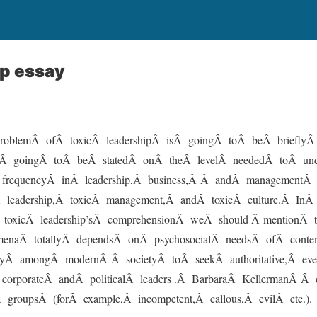
ip essay
roblemÂ ofÂ toxicÂ leadershipÂ isÂ goingÂ toÂ beÂ briefly
isÂ goingÂ toÂ beÂ statedÂ onÂ theÂ levelÂ neededÂ toÂ un
Â frequencyÂ inÂ leadership,Â business,Â Â andÂ managementÂ 
 leadership,Â toxicÂ management,Â andÂ toxicÂ culture.Â In
 toxicÂ leadership’sÂ comprehensionÂ weÂ should Â mentionÂ 
menaÂ totallyÂ dependsÂ onÂ psychosocialÂ needsÂ ofÂ conte
ncyÂ amongÂ modernÂ Â societyÂ toÂ seekÂ authoritative,Â ev
Â corporateÂ andÂ politicalÂ leaders .Â BarbaraÂ KellermanÂ Â
 groupsÂ (forÂ example,Â incompetent,Â callous,Â evilÂ etc.).