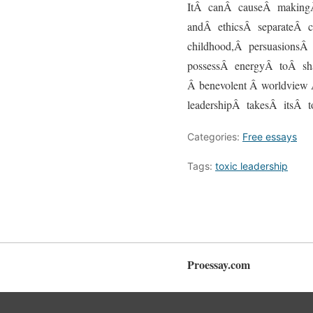
ItÂ canÂ causeÂ makingÂ
andÂ ethicsÂ separateÂ c
childhood,Â persuasions
possessÂ energyÂ toÂ shar
Â benevolent Â worldview Â
leadershipÂ takesÂ itsÂ 
Categories:
Free essays
Tags:
toxic leadership
Proessay.com