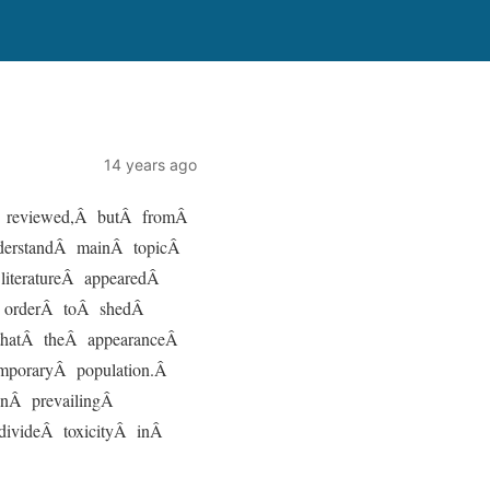
14 years ago
Â reviewed,Â butÂ fromÂ
derstandÂ mainÂ topicÂ
literatureÂ appearedÂ
Â orderÂ toÂ shedÂ
thatÂ theÂ appearanceÂ
mporaryÂ population.Â
enÂ prevailingÂ
 divideÂ toxicityÂ inÂ