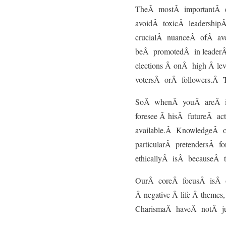
TheÂ mostÂ importantÂ e
avoidÂ toxicÂ leadershipÂ
crucialÂ nuanceÂ ofÂ av
beÂ promotedÂ in leader
elections Â onÂ high Â l
votersÂ orÂ followers.Â 
SoÂ whenÂ youÂ areÂ i
foresee Â hisÂ futureÂ a
available.Â KnowledgeÂ o
particularÂ pretendersÂ 
ethicallyÂ isÂ becauseÂ
OurÂ coreÂ focusÂ isÂ o
Â negative Â life Â theme
CharismaÂ haveÂ notÂ jus