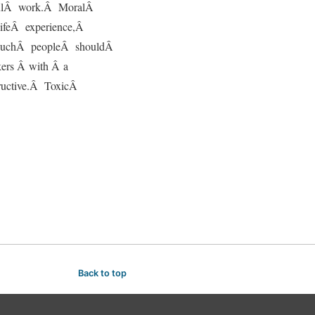
fulÂ work.Â MoralÂ
lifeÂ experience,Â
 suchÂ peopleÂ shouldÂ
ers Â with Â a
tructive.Â ToxicÂ
Back to top