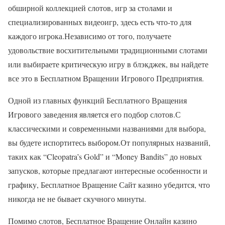
обширной коллекцией слотов, игр за столами и
специализированных видеоигр, здесь есть что-то для
каждого игрока.Независимо от того, получаете
удовольствие восхитительными традиционными слотами
или выбираете критическую игру в блэкджек, вы найдете
все это в Бесплатном Вращении Игрового Предприятия.
Одной из главных функций Бесплатного Вращения
Игрового заведения является его подбор слотов.С
классическими и современными названиями для выбора,
вы будете испортитесь выбором.От популярных названий,
таких как “Cleopatra’s Gold” и “Money Bandits” до новых
запусков, которые предлагают интересные особенности и
графику, Бесплатное Вращение Сайт казино убедится, что
никогда не не бывает скучного минуты.
Помимо слотов, Бесплатное Вращение Онлайн казино