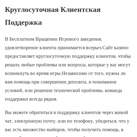
Круглосуточная Клиентская
Поддержка
В Бесплатном Вращении Игрового заведения,
удовлетворение клиента принимается всерьез.Сайт казино
предоставляет круглосуточную поддержку клиентов, чтобы
решать любые проблемы или вопросы, которые у вас могут
возникнуть во время игры.Независимо от того, нужна ли
вам помощь при совершении депозита, в понимании
условий, или решении технической проблемы, команда
поддержки всегда рядом.
Вы можете обратиться в поддержку клиентов через живой
чат, электронную почту, или по телефону, убедиться, что у
вас есть множество выборов, чтобы получить помощь, в