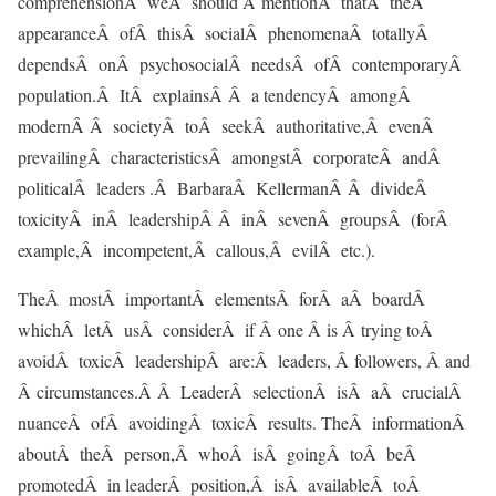
comprehensionÂ weÂ should Â mentionÂ thatÂ theÂ
appearanceÂ ofÂ thisÂ socialÂ phenomenaÂ totallyÂ
dependsÂ onÂ psychosocialÂ needsÂ ofÂ contemporaryÂ
population.Â ItÂ explainsÂ Â a tendencyÂ amongÂ
modernÂ Â societyÂ toÂ seekÂ authoritative,Â evenÂ
prevailingÂ characteristicsÂ amongstÂ corporateÂ andÂ
politicalÂ leaders .Â BarbaraÂ KellermanÂ Â divideÂ
toxicityÂ inÂ leadershipÂ Â inÂ sevenÂ groupsÂ (forÂ
example,Â incompetent,Â callous,Â evilÂ etc.).
TheÂ mostÂ importantÂ elementsÂ forÂ aÂ boardÂ
whichÂ letÂ usÂ considerÂ if Â one Â is Â trying toÂ
avoidÂ toxicÂ leadershipÂ are:Â leaders, Â followers, Â and
Â circumstances.Â Â LeaderÂ selectionÂ isÂ aÂ crucialÂ
nuanceÂ ofÂ avoidingÂ toxicÂ results. TheÂ informationÂ
aboutÂ theÂ person,Â whoÂ isÂ goingÂ toÂ beÂ
promotedÂ in leaderÂ position,Â isÂ availableÂ toÂ