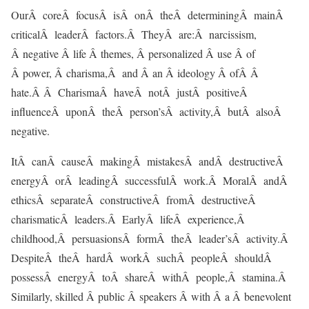
OurÂ coreÂ focusÂ isÂ onÂ theÂ determiningÂ mainÂ
criticalÂ leaderÂ factors.Â TheyÂ are:Â narcissism,
Â negative Â life Â themes, Â personalized Â use Â of
Â power, Â charisma,Â and Â an Â ideology Â ofÂ Â
hate.Â Â CharismaÂ haveÂ notÂ justÂ positiveÂ
influenceÂ uponÂ theÂ person’sÂ activity,Â butÂ alsoÂ
negative.
ItÂ canÂ causeÂ makingÂ mistakesÂ andÂ destructiveÂ
energyÂ orÂ leadingÂ successfulÂ work.Â MoralÂ andÂ
ethicsÂ separateÂ constructiveÂ fromÂ destructiveÂ
charismaticÂ leaders.Â EarlyÂ lifeÂ experience,Â
childhood,Â persuasionsÂ formÂ theÂ leader’sÂ activity.Â
DespiteÂ theÂ hardÂ workÂ suchÂ peopleÂ shouldÂ
possessÂ energyÂ toÂ shareÂ withÂ people,Â stamina.Â
Similarly, skilled Â public Â speakers Â with Â a Â benevolent