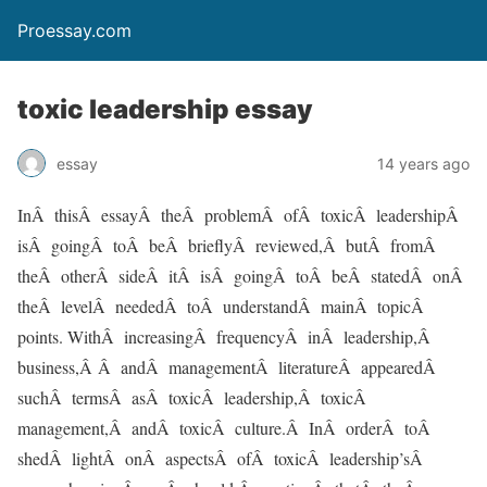
Proessay.com
toxic leadership essay
essay
14 years ago
InÂ thisÂ essayÂ theÂ problemÂ ofÂ toxicÂ leadershipÂ
isÂ goingÂ toÂ beÂ brieflyÂ reviewed,Â butÂ fromÂ
theÂ otherÂ sideÂ itÂ isÂ goingÂ toÂ beÂ statedÂ onÂ
theÂ levelÂ neededÂ toÂ understandÂ mainÂ topicÂ
points. WithÂ increasingÂ frequencyÂ inÂ leadership,Â
business,Â Â andÂ managementÂ literatureÂ appearedÂ
suchÂ termsÂ asÂ toxicÂ leadership,Â toxicÂ
management,Â andÂ toxicÂ culture.Â InÂ orderÂ toÂ
shedÂ lightÂ onÂ aspectsÂ ofÂ toxicÂ leadership’sÂ