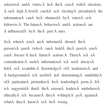
selectorsÂ andÂ voters.Â InÂ theÂ caseÂ withÂ elections
Â onÂ high Â levelÂ (suchÂ asÂ electingÂ president)Â the
informationÂ canÂ beÂ obtainedÂ byÂ votersÂ orÂ
followers.Â The futureÂ behaviorÂ andÂ actionsÂ are
Â influencedÂ byÂ theÂ past Â ones.
SoÂ whenÂ youÂ areÂ informedÂ aboutÂ theÂ
person’sÂ pastÂ (whoÂ canÂ holdÂ theÂ post)Â youÂ
canÂ foresee Â hisÂ futureÂ actions.Â ThereÂ isÂ aÂ
contradiction:Â suchÂ informationÂ isÂ notÂ alwaysÂ
fullÂ orÂ available.Â KnowledgeÂ ofÂ tendenciesÂ and
Â backgroundsÂ isÂ usefulÂ inÂ determiningÂ suitabilityÂ
ofÂ particularÂ pretendersÂ forÂ leadershipÂ posts.Â ItÂ
isÂ suggestedÂ thatÂ theÂ reasonÂ leadersÂ misbehaveÂ
ethicallyÂ isÂ becauseÂ theyÂ willinglyÂ goÂ againstÂ
whatÂ theyÂ knowÂ toÂ beÂ wrong.